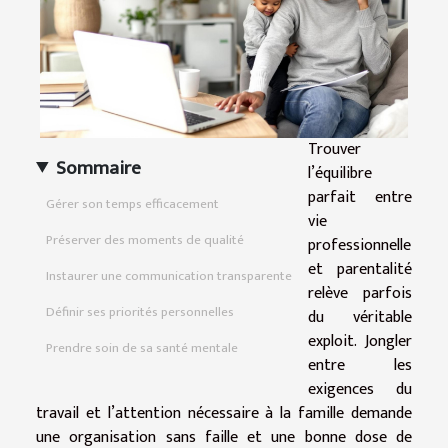
Trouver
Sommaire
l’équilibre
parfait entre
Gérer son temps efficacement
vie
Préserver des moments de qualité
professionnelle
et parentalité
Instaurer une communication transparente
relève parfois
Définir ses priorités personnelles
du véritable
exploit. Jongler
Prendre soin de sa santé mentale
entre les
exigences du
travail et l’attention nécessaire à la famille demande
une organisation sans faille et une bonne dose de