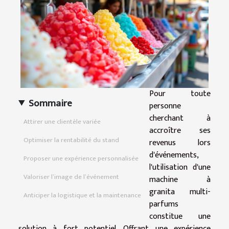
Pour toute
Sommaire
personne
cherchant à
Attirer une clientèle variée
accroître ses
Optimiser la rentabilité du stand
revenus lors
d'événements,
Proposer une expérience personnalisée
l'utilisation d'une
Valoriser l’image de l’événement
machine à
granita multi-
Anticiper la logistique et la maintenance
parfums
constitue une
solution à fort potentiel. Offrant une expérience