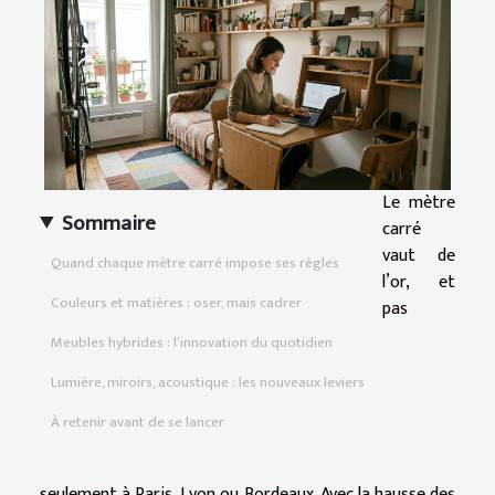
Le mètre
Sommaire
carré
vaut de
Quand chaque mètre carré impose ses règles
l’or, et
Couleurs et matières : oser, mais cadrer
pas
Meubles hybrides : l’innovation du quotidien
Lumière, miroirs, acoustique : les nouveaux leviers
À retenir avant de se lancer
seulement à Paris, Lyon ou Bordeaux. Avec la hausse des